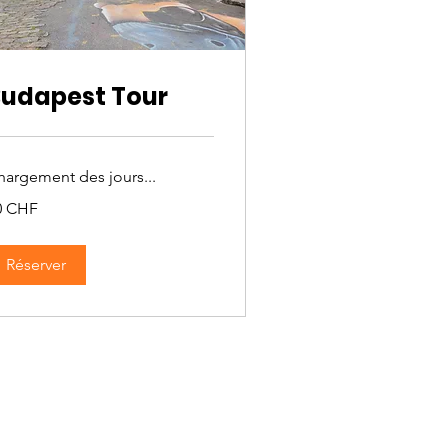
udapest Tour
hargement des jours...
0 CHF
ncs
isses
Réserver