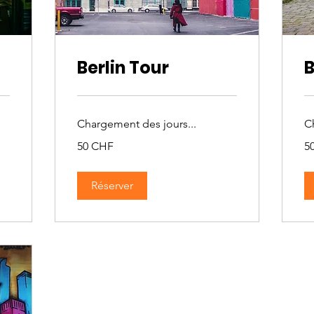
Berlin Tour
B
Chargement des jours...
C
50
50
50 CHF
5
francs
fra
suisses
su
Réserver