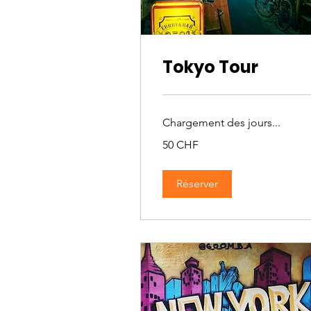
Tokyo Tour
Chargement des jours...
50
50 CHF
francs
suisses
Réserver